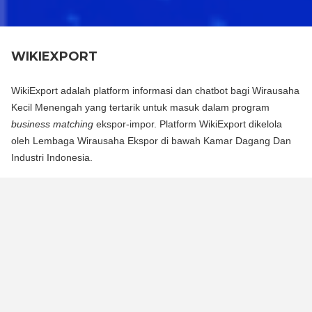
WIKIEXPORT
WikiExport adalah platform informasi dan chatbot bagi Wirausaha
Kecil Menengah yang tertarik untuk masuk dalam program
business matching
ekspor-impor. Platform WikiExport dikelola
oleh Lembaga Wirausaha Ekspor di bawah Kamar Dagang Dan
Industri Indonesia.
WikiExport adalah platform informasi dan chat bot bagi
Wirausaha Kecil Menengah yang tertarik untuk masuk dalam
program business matching ekspor-impor. Platform WikiExport
dikelola oleh Lembaga Wirausaha Ekspor di bawah Kamar
Dagang Dan Industri Indonesia.
WikiExport membantu membuka akses informasi dan
memberikan legitimasi layak ekspor bagi wirausaha.