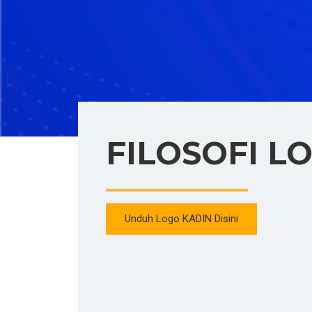
FILOSOFI L
Unduh Logo KADIN Disini